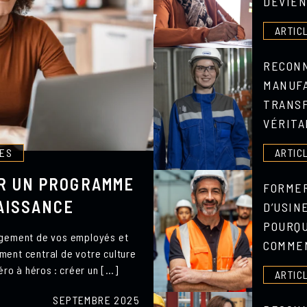
DEVIEN
ARTIC
RECONN
MANUFA
TRANS
VÉRITA
LES
ARTIC
UR UN PROGRAMME
FORMER
AISSANCE
D’USIN
POURQU
agement de vos employés et
COMMEN
ment central de votre culture
éro à héros : créer un […]
ARTIC
SEPTEMBRE 2025