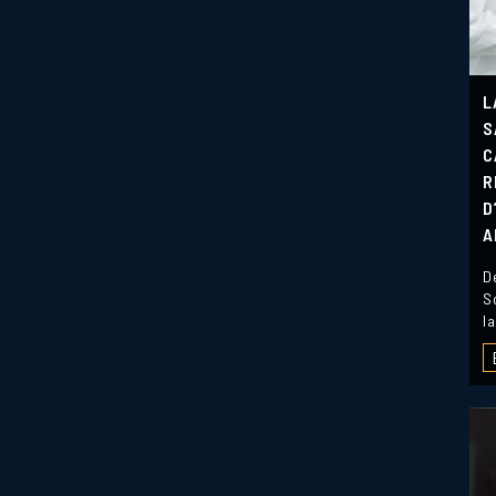
L
S
C
R
D
A
D
S
l