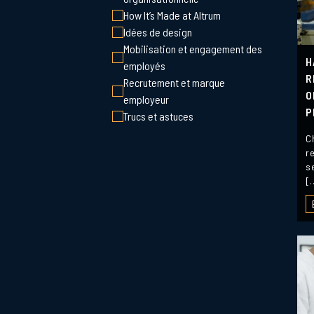
How It’s Made at Altrum
Idées de design
Mobilisation et engagement des
H
employés
R
Recrutement et marque
O
employeur
P
Trucs et astuces
C
r
s
[