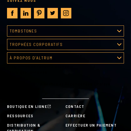
SUIVEZ NOUS
TOMBSTONES
Processus de création
TROPHÉES CORPORATIFS
Galerie tombstones
Galerie de récompenses
À PROPOS D’ALTRUM
Programme de reconnaissance
À propos d’Altrum
Outils gestionnaires
Outils RH
Plans de Reconnaissance et Récompenses Employé
À la carte
BOUTIQUE EN LIGNE
CONTACT
RESSOURCES
CARRIÈRE
DISTRIBUTION &
EFFECTUER UN PAIEMENT
FABRICATION