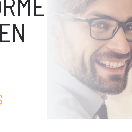
ORME
 EN
S