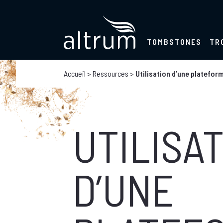
TOMBSTONES
TR
Accueil
>
Ressources
>
Utilisation d’une plateform
UTILISA
D’UNE