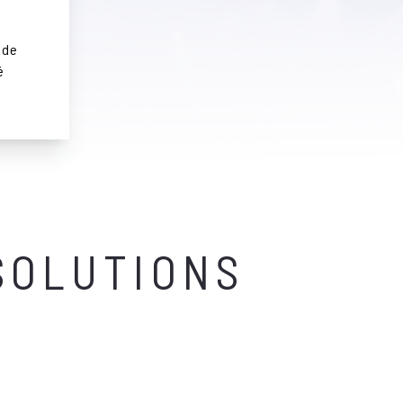
 de
é
SOLUTIONS