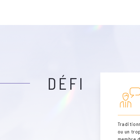
DÉFI
Tradition
ou un tro
membre du