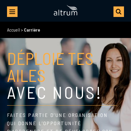
Accueil
>
Carrière
DÉPLOIE TES
AILES
AVEC NOUS!
FAITES PARTIE D’UNE ORGANISATION
QUI DONNE L’OPPORTUNITÉ