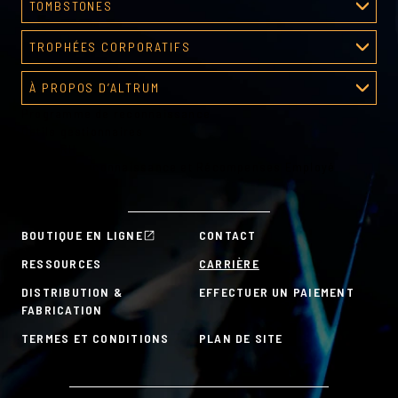
TOMBSTONES
Processus de création
TROPHÉES CORPORATIFS
Galerie tombstones
Galerie de récompenses
À PROPOS D’ALTRUM
Programme de reconnaissance
À propos d’Altrum
Outils gestionnaires
Outils RH
Plans de Reconnaissance et Récompenses Employé
À la carte
BOUTIQUE EN LIGNE
CONTACT
RESSOURCES
CARRIÈRE
DISTRIBUTION &
EFFECTUER UN PAIEMENT
FABRICATION
TERMES ET CONDITIONS
PLAN DE SITE