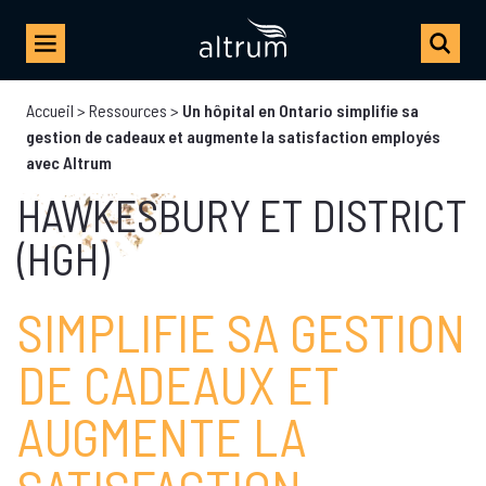
Accueil
>
Ressources
>
Un hôpital en Ontario simplifie sa
gestion de cadeaux et augmente la satisfaction employés
L’HÔPITAL GÉNÉRAL DE
avec Altrum
HAWKESBURY ET DISTRICT
(HGH)
SIMPLIFIE SA GESTION
DE CADEAUX ET
AUGMENTE LA