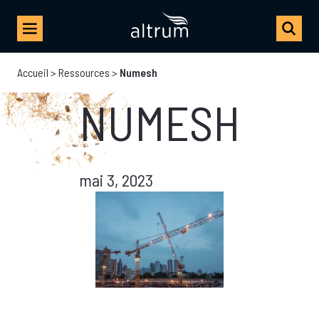
Accueil
>
Ressources
>
Numesh
NUMESH
mai 3, 2023