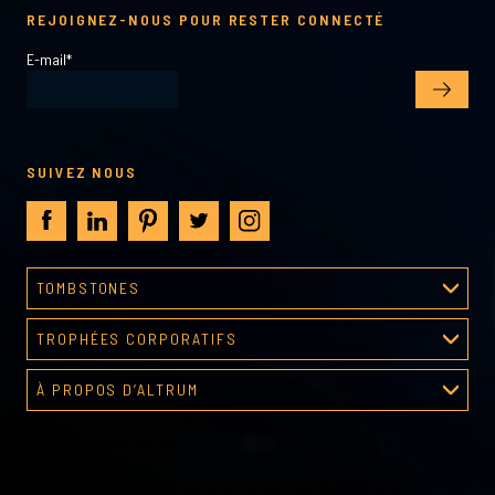
REJOIGNEZ-NOUS POUR RESTER CONNECTÉ
E-mail
*
SUIVEZ NOUS
TOMBSTONES
Processus de création
TROPHÉES CORPORATIFS
Galerie tombstones
Galerie de récompenses
À PROPOS D’ALTRUM
Programme de reconnaissance
À propos d’Altrum
Outils gestionnaires
Outils RH
Plans de Reconnaissance et Récompenses Employé