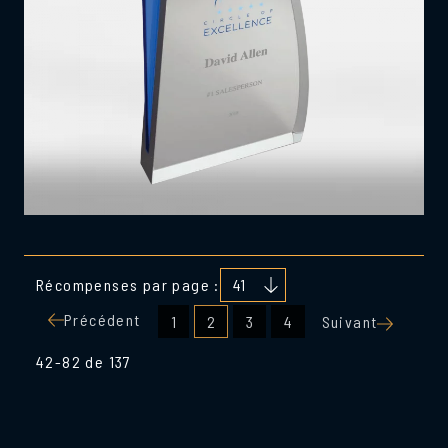
Récompenses par page :
Pagination
Précédent
1
2
3
4
Suivant
des
42-82 de 137
publications