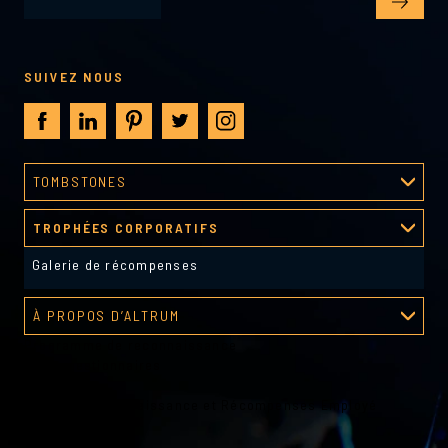
SUIVEZ NOUS
TOMBSTONES
Processus de création
TROPHÉES CORPORATIFS
Galerie tombstones
Galerie de récompenses
À PROPOS D’ALTRUM
Programme de reconnaissance
À propos d’Altrum
Outils gestionnaires
Outils RH
Plans de Reconnaissance et Récompenses Employé
À la carte