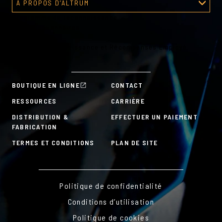
À PROPOS D’ALTRUM
Programme de reconnaissance
À propos d’Altrum
Outils gestionnaires
Outils RH
Plans de Reconnaissance et Récompenses Employé
À la carte
BOUTIQUE EN LIGNE
CONTACT
RESSOURCES
CARRIÈRE
DISTRIBUTION &
EFFECTUER UN PAIEMENT
FABRICATION
TERMES ET CONDITIONS
PLAN DE SITE
Politique de confidentialité
Conditions d’utilisation
Politique de cookies