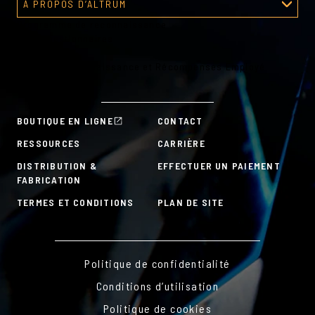
À PROPOS D’ALTRUM
Programme de reconnaissance
À propos d’Altrum
Outils gestionnaires
Outils RH
Plans de Reconnaissance et Récompenses Employé
À la carte
BOUTIQUE EN LIGNE
CONTACT
RESSOURCES
CARRIÈRE
DISTRIBUTION &
EFFECTUER UN PAIEMENT
FABRICATION
TERMES ET CONDITIONS
PLAN DE SITE
Politique de confidentialité
Conditions d’utilisation
Politique de cookies