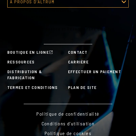
À PROPOS D’ALTRUM
Programme de reconnaissance
À propos d’Altrum
Outils gestionnaires
Outils RH
Plans de Reconnaissance et Récompenses Employé
À la carte
BOUTIQUE EN LIGNE
CONTACT
RESSOURCES
CARRIÈRE
DISTRIBUTION &
EFFECTUER UN PAIEMENT
FABRICATION
TERMES ET CONDITIONS
PLAN DE SITE
Politique de confidentialité
Conditions d’utilisation
Politique de cookies