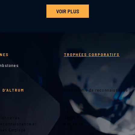
VOIR PLUS
NES
TROPHÉES CORPORATIFS
ombstones
 D’ALTRUM
Programme de reconnaissance
tionnaires
Outils RH
Reconnaissance et
À la carte
ses Employé