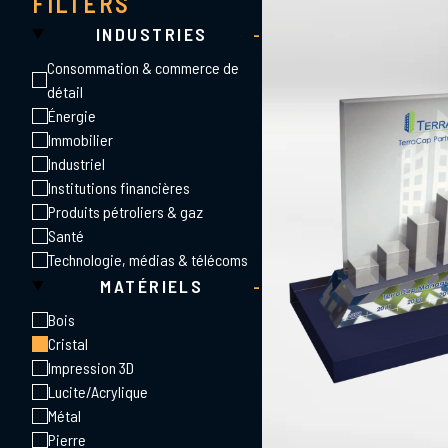
FILTERS
INDUSTRIES
-
Consommation & commerce de
détail
Énergie
Immobilier
Industriel
Institutions financières
Produits pétroliers & gaz
Santé
Technologie, médias & télécoms
MATÉRIELS
-
Bois
Cristal
Impression 3D
Lucite/Acrylique
Métal
Pierre