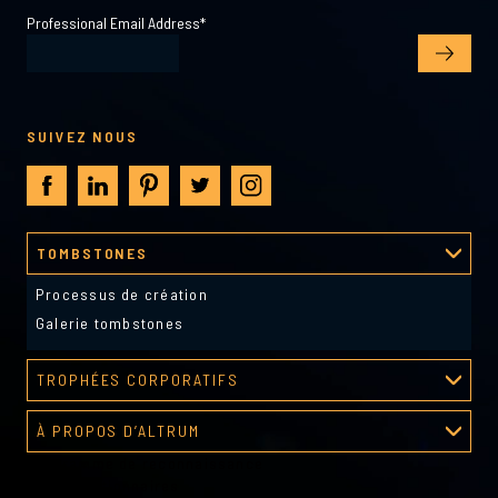
Professional Email Address
*
SUIVEZ NOUS
TOMBSTONES
Processus de création
Galerie tombstones
TROPHÉES CORPORATIFS
Galerie de récompenses
À PROPOS D’ALTRUM
Programme de reconnaissance
À propos d’Altrum
Outils gestionnaires