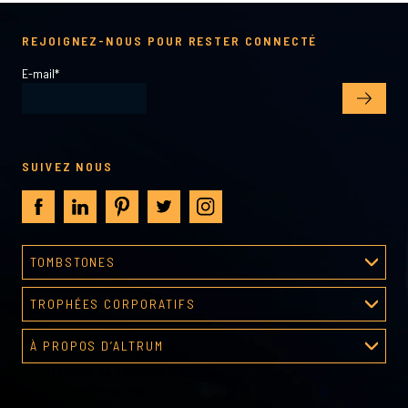
REJOIGNEZ-NOUS POUR RESTER CONNECTÉ
E-mail
*
SUIVEZ NOUS
TOMBSTONES
Processus de création
TROPHÉES CORPORATIFS
Galerie tombstones
Galerie de récompenses
À PROPOS D’ALTRUM
Programme de reconnaissance
À propos d’Altrum
Outils gestionnaires