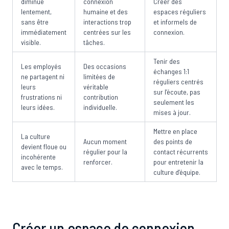
diminue
connexion
Créer des
lentement,
humaine et des
espaces réguliers
sans être
interactions trop
et informels de
immédiatement
centrées sur les
connexion.
visible.
tâches.
Tenir des
Les employés
Des occasions
échanges 1:1
ne partagent ni
limitées de
réguliers centrés
leurs
véritable
sur l’écoute, pas
frustrations ni
contribution
seulement les
leurs idées.
individuelle.
mises à jour.
Mettre en place
La culture
Aucun moment
des points de
devient floue ou
régulier pour la
contact récurrents
incohérente
renforcer.
pour entretenir la
avec le temps.
culture d’équipe.
Créer un espace de connexion