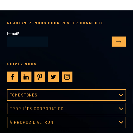
REJOIGNEZ-NOUS POUR RESTER CONNECTÉ
E-mail
*
SUIVEZ NOUS
TOMBSTONES
Processus de création
TROPHÉES CORPORATIFS
Galerie tombstones
Galerie de récompenses
À PROPOS D’ALTRUM
Programme de reconnaissance
À propos d’Altrum