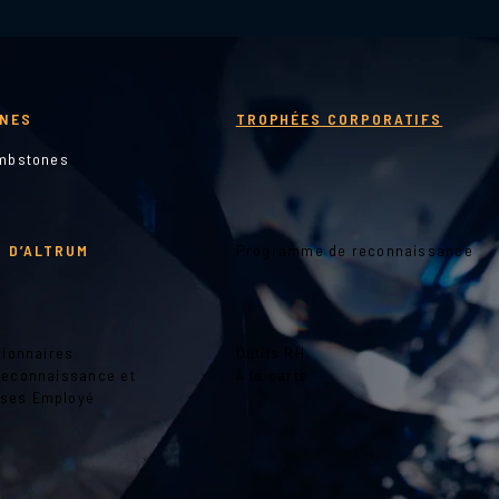
NES
TROPHÉES CORPORATIFS
ombstones
 D’ALTRUM
Programme de reconnaissance
tionnaires
Outils RH
Reconnaissance et
À la carte
ses Employé