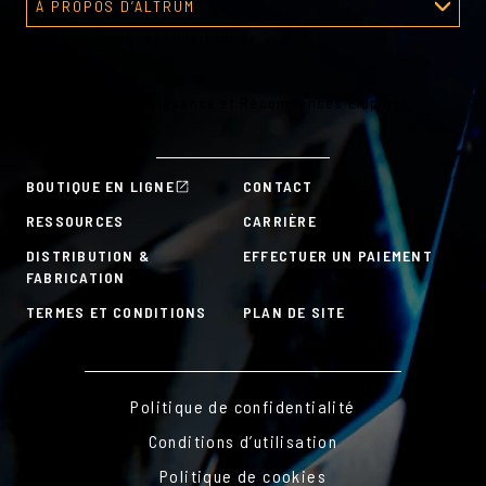
À PROPOS D’ALTRUM
Programme de reconnaissance
À propos d’Altrum
Outils gestionnaires
Outils RH
Plans de Reconnaissance et Récompenses Employé
À la carte
BOUTIQUE EN LIGNE
CONTACT
RESSOURCES
CARRIÈRE
DISTRIBUTION &
EFFECTUER UN PAIEMENT
FABRICATION
TERMES ET CONDITIONS
PLAN DE SITE
Politique de confidentialité
Conditions d’utilisation
Politique de cookies