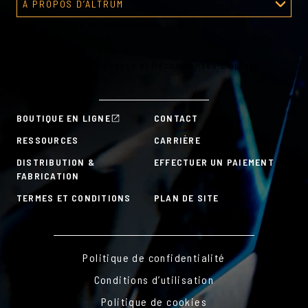
À PROPOS D’ALTRUM
Programme de reconnaissance
À propos d’Altrum
Outils gestionnaires
Outils RH
Plans de Reconnaissance et Récompenses Employé
À la carte
BOUTIQUE EN LIGNE
CONTACT
RESSOURCES
CARRIÈRE
DISTRIBUTION &
EFFECTUER UN PAIEMENT
FABRICATION
TERMES ET CONDITIONS
PLAN DE SITE
Politique de confidentialité
Conditions d’utilisation
Politique de cookies