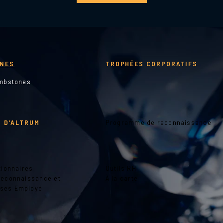
NES
TROPHÉES CORPORATIFS
ombstones
 D’ALTRUM
Programme de reconnaissance
tionnaires
Outils RH
Reconnaissance et
À la carte
ses Employé