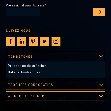
Professional Email Address
*
SUIVEZ NOUS
TOMBSTONES
Processus de création
Galerie tombstones
TROPHÉES CORPORATIFS
Galerie de récompenses
À PROPOS D’ALTRUM
Programme de reconnaissance
À propos d’Altrum
Outils gestionnaires