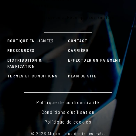
Outils gestionnaires
Outils RH
Plans de Reconnaissance et Récompenses Employé
À la carte
BOUTIQUE EN LIGNE
CONTACT
RESSOURCES
CARRIÈRE
DISTRIBUTION &
EFFECTUER UN PAIEMENT
FABRICATION
TERMES ET CONDITIONS
PLAN DE SITE
Politique de confidentialité
Conditions d’utilisation
Politique de cookies
© 2026 Altrum. Tous droits réservés.