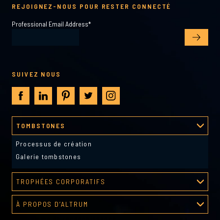
REJOIGNEZ-NOUS POUR RESTER CONNECTÉ
Professional Email Address
*
SUIVEZ NOUS
TOMBSTONES
Processus de création
Galerie tombstones
TROPHÉES CORPORATIFS
Galerie de récompenses
À PROPOS D’ALTRUM
Programme de reconnaissance
À propos d’Altrum