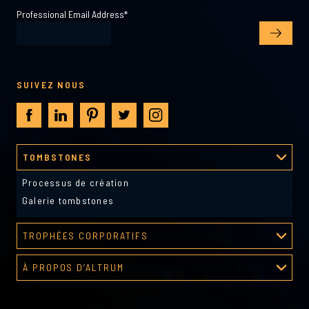
Professional Email Address
*
SUIVEZ NOUS
TOMBSTONES
Processus de création
Galerie tombstones
TROPHÉES CORPORATIFS
Galerie de récompenses
À PROPOS D’ALTRUM
Programme de reconnaissance
À propos d’Altrum
Outils gestionnaires