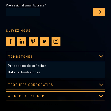
Professional Email Address
*
SUIVEZ NOUS
TOMBSTONES
Processus de création
Galerie tombstones
TROPHÉES CORPORATIFS
Galerie de récompenses
À PROPOS D’ALTRUM
Programme de reconnaissance
À propos d’Altrum
Outils gestionnaires