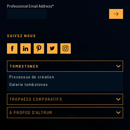
Professional Email Address
*
SUIVEZ NOUS
TOMBSTONES
Processus de création
Galerie tombstones
TROPHÉES CORPORATIFS
Galerie de récompenses
À PROPOS D’ALTRUM
Programme de reconnaissance
À propos d’Altrum
Outils gestionnaires