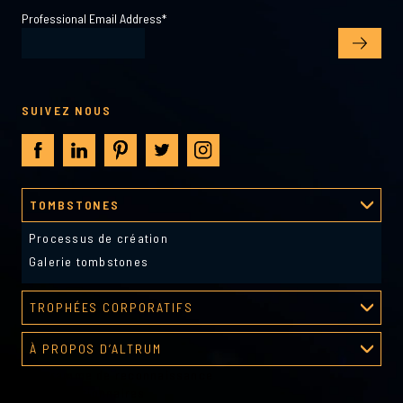
Professional Email Address
*
SUIVEZ NOUS
TOMBSTONES
Processus de création
Galerie tombstones
TROPHÉES CORPORATIFS
Galerie de récompenses
À PROPOS D’ALTRUM
Programme de reconnaissance
À propos d’Altrum
Outils gestionnaires