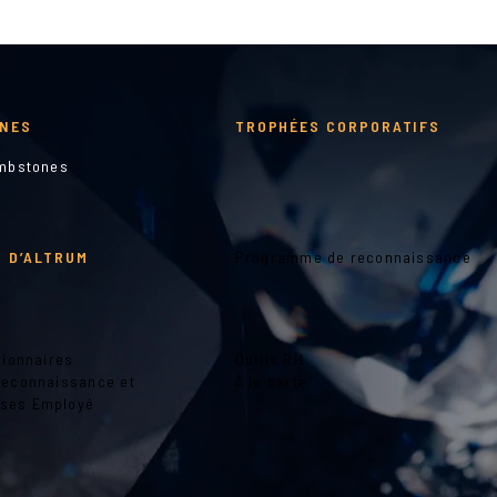
NES
TROPHÉES CORPORATIFS
ombstones
 D’ALTRUM
Programme de reconnaissance
tionnaires
Outils RH
Reconnaissance et
À la carte
ses Employé